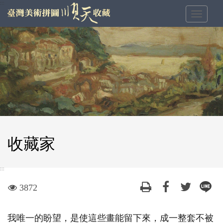
跳
:::
Toggle
到
navigat
主
要
內
容
區
塊
收藏家
:::
visit
3872
我唯一的盼望，是使這些畫能留下來，成一整套不被