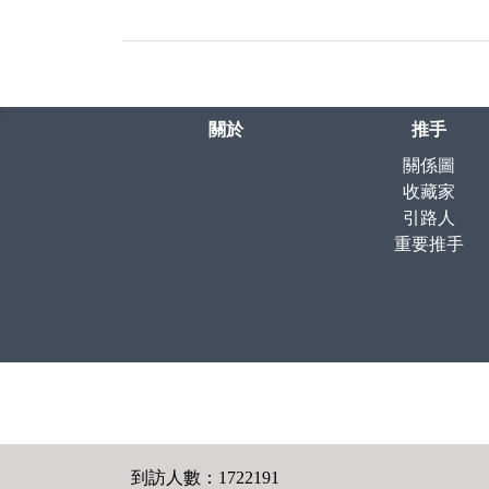
:::
關於
推手
關係圖
收藏家
引路人
重要推手
到訪人數：1722191