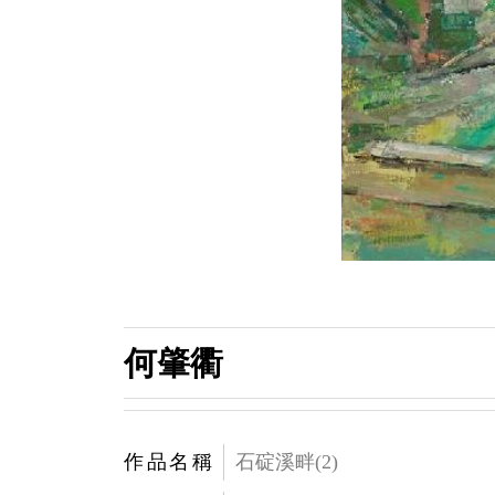
何肇衢
作品名稱
石碇溪畔(2)