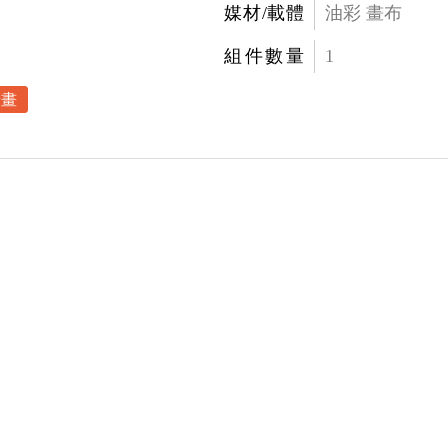
媒材/載體
油彩 畫布
組件數量
1
景畫