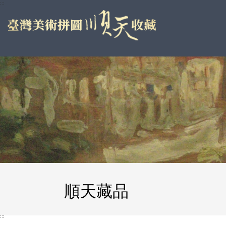
跳
:::
到
主
要
內
容
區
塊
順天藏品
:::