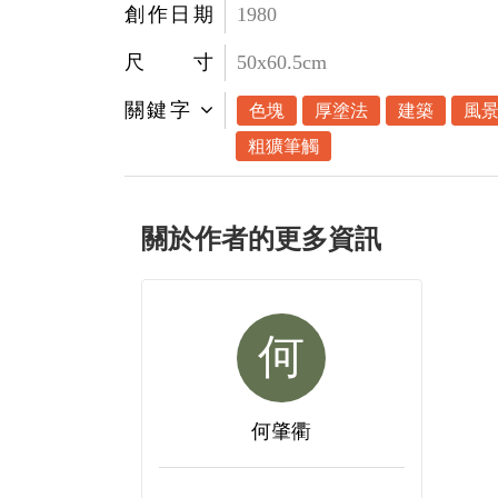
創作日期
1980
尺寸
50x60.5cm
關鍵字
色塊
厚塗法
建築
風
粗獷筆觸
關於作者的更多資訊
何
何肇衢