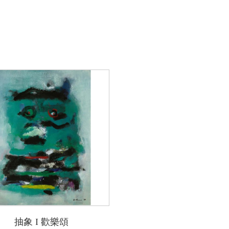
抽象 I 歡樂頌