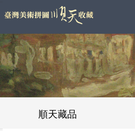
跳
:::
到
主
要
內
容
區
塊
順天藏品
:::