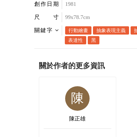
創作日期
1981
尺寸
99x78.7cm
關鍵字
行動繪畫
抽象表現主義
表達性
黑
關於作者的更多資訊
陳
陳正雄