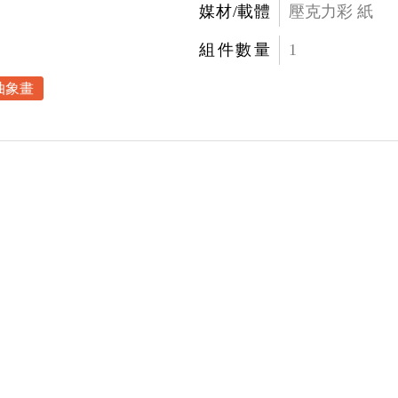
媒材/載體
壓克力彩 紙
組件數量
1
抽象畫