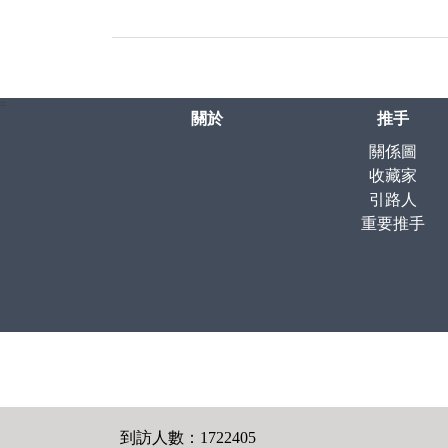
:::
關於
推手
關係圖
收藏家
引路人
重要推手
到訪人數：1722405