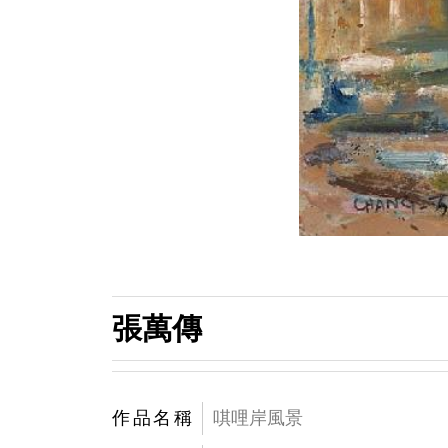
張萬傳
作品名稱
唭哩岸風景