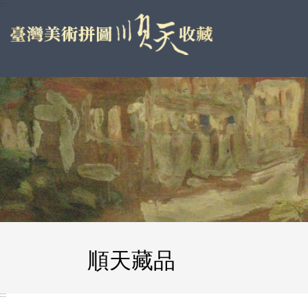
跳
:::
到
主
要
內
容
區
塊
順天藏品
:::