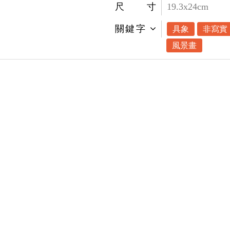
尺寸
19.3x24cm
關鍵字
具象
非寫實
風景畫