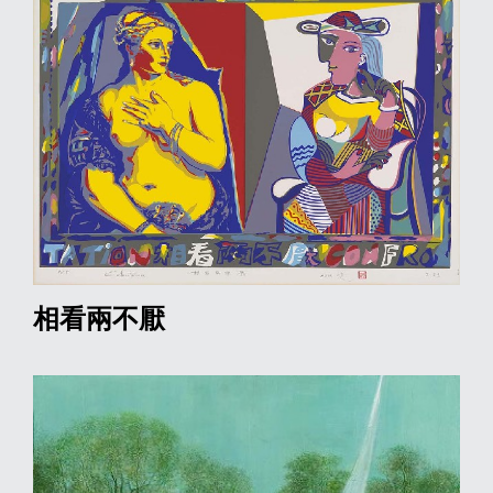
相看兩不厭