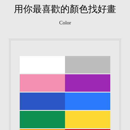
用你最喜歡的顏色找好畫
Color
白
灰
色
色
粉
紫
紅
色
色
藍
藍
色
綠
色
綠
黃
色
色