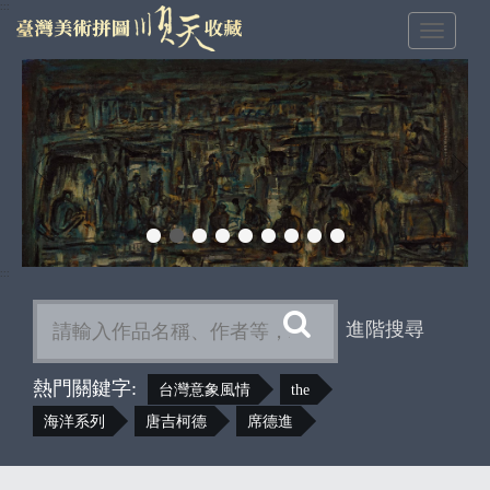
跳
:::
Toggle
到
navigat
主
上
下
要
一
一
內
張
張
容
區
塊
:::
搜
進階搜尋
尋
熱門關鍵字:
台灣意象風情
the
海洋系列
唐吉柯德
席德進